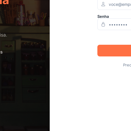
Senha
isa.
os
Prec